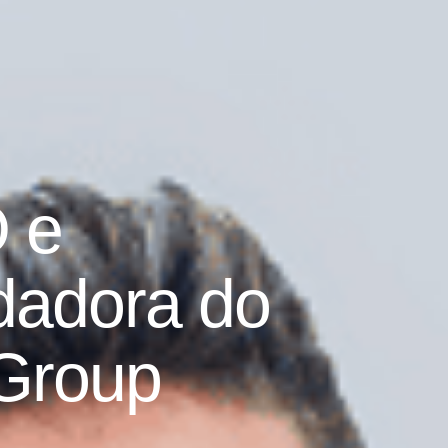
 e
dadora do
Group